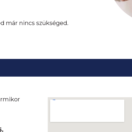
ed már nincs szükséged.
ármikor
5.