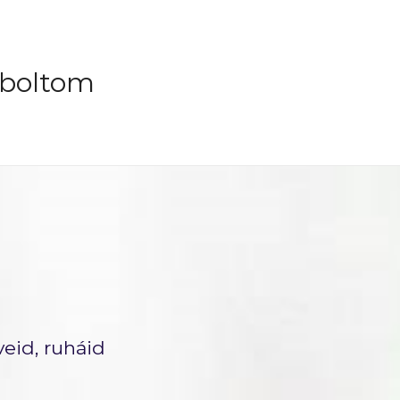
gboltom
veid, ruháid