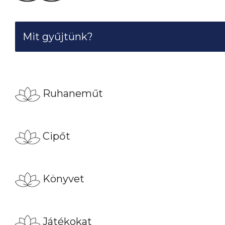
Mit gyűjtünk?
Ruhaneműt
Cipőt
Könyvet
Játékokat