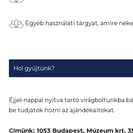
Egyéb használati tárgyat, amire nek
Hol gyűjtünk?
Éjjel-nappal nyitva tartó virágboltunkba b
be tudjátok hozni az ajándékaitokat.
Címünk: 1053 Budapest, Múzeum krt. 3