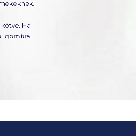
ermekeknek.
 kötve. Ha
bbi gombra!