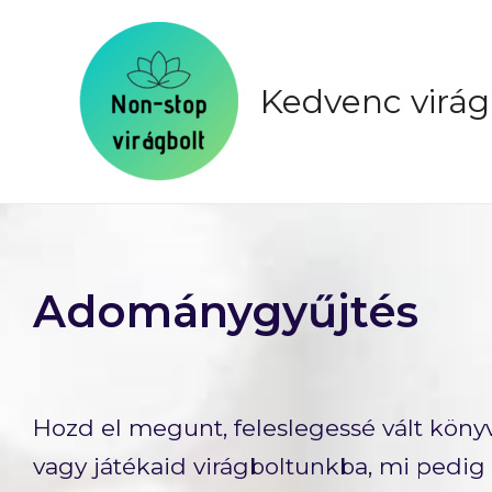
Kedvenc virá
Adománygyűjtés
Hozd el megunt, feleslegessé vált köny
vagy játékaid virágboltunkba, mi pedig