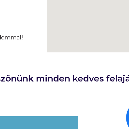
alommal!
szönünk minden kedves felajá