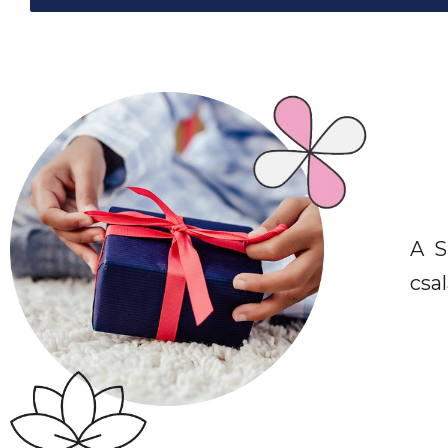
A S
csa